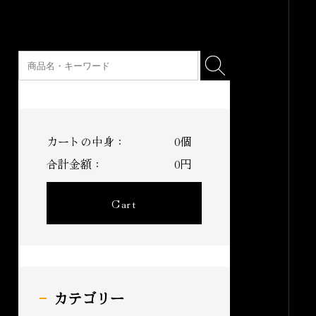
カートの中身：
0個
合計金額：
0円
Cart
カテゴリー